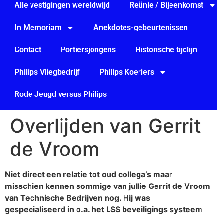
Alle vestigingen wereldwijd
Reünie / Bijeenkomst
In Memoriam
Anekdotes-gebeurtenissen
Contact
Portiersjongens
Historische tijdlijn
Philips Vliegbedrijf
Philips Koeriers
Rode Jeugd versus Philips
Overlijden van Gerrit
de Vroom
Niet direct een relatie tot oud collega’s maar
misschien kennen sommige van jullie Gerrit de Vroom
van Technische Bedrijven nog. Hij was
gespecialiseerd in o.a. het LSS beveiligings systeem