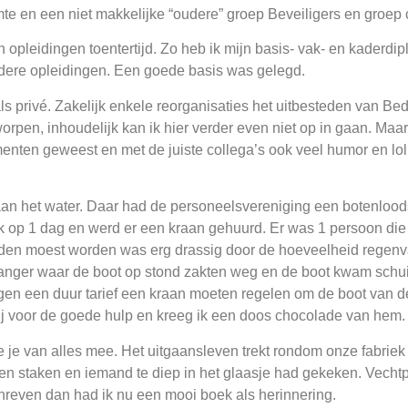
te en een niet makkelijke “oudere” groep Beveiligers en groep 
in opleidingen toentertijd. Zo heb ik mijn basis- vak- en kader
ndere opleidingen. Een goede basis was gelegd.
ls privé. Zakelijk enkele reorganisaties het uitbesteden van Bed
eworpen, inhoudelijk kan ik hier verder even niet op in gaan. 
nten geweest en met de juiste collega’s ook veel humor en lol. I
 het water. Daar had de personeelsvereniging een botenloods.
op 1 dag en werd er een kraan gehuurd. Er was 1 persoon die te
eden moest worden was erg drassig door de hoeveelheid regen
anger waar de boot op stond zakten weg en de boot kwam schui
en een duur tarief een kraan moeten regelen om de boot van de 
mij voor de goede hulp en kreeg ik een doos chocolade van hem.
je van alles mee. Het uitgaansleven trekt rondom onze fabriek r
en staken en iemand te diep in het glaasje had gekeken. Vechtp
hreven dan had ik nu een mooi boek als herinnering.