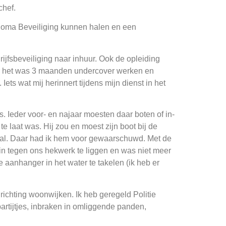
chef.
diploma Beveiliging kunnen halen en een
rijfsbeveiliging naar inhuur. Ook de opleiding
Maar het was 3 maanden undercover werken en
ets wat mij herinnert tijdens mijn dienst in het
 Ieder voor- en najaar moesten daar boten of in-
 laat was. Hij zou en moest zijn boot bij de
val. Daar had ik hem voor gewaarschuwd. Met de
n tegen ons hekwerk te liggen en was niet meer
aanhanger in het water te takelen (ik heb er
ichting woonwijken. Ik heb geregeld Politie
artijtjes, inbraken in omliggende panden,