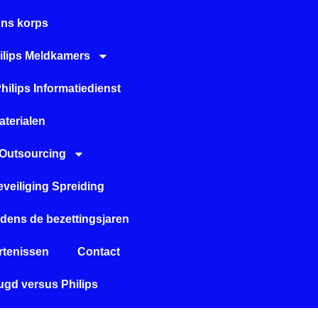
ons korps
ilips Meldkamers
hilips Informatiedienst
aterialen
Outsourcing
eveiliging Spreiding
tijdens de bezettingsjaren
tenissen
Contact
gd versus Philips