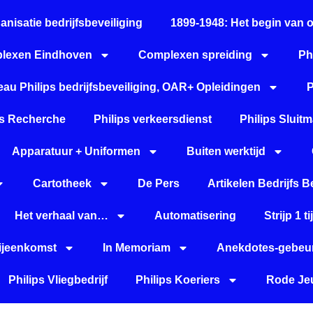
anisatie bedrijfsbeveiliging
1899-1948: Het begin van 
lexen Eindhoven
Complexen spreiding
Ph
au Philips bedrijfsbeveiliging, OAR+ Opleidingen
P
ps Recherche
Philips verkeersdienst
Philips Sluitm
Apparatuur + Uniformen
Buiten werktijd
Cartotheek
De Pers
Artikelen Bedrijfs B
Het verhaal van…
Automatisering
Strijp 1 
Bijeenkomst
In Memoriam
Anekdotes-gebeur
Philips Vliegbedrijf
Philips Koeriers
Rode Jeu