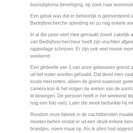
basisdiploma beveiliging, op zoek naar woonruim
Een geluk was dat er behoorlijk is geïnvesteerd 
Bedrijfsrecherche opleiding en zo nog enkele a
In al die jaren veel mee gemaakt zowel zakelijk a
van Bedrijfsrechercheur heeft zijn vruchten afg
rapportage schrijven. Er zijn ook veel mooie mome
weekend:
Een gedeelte van 1 van onze gebouwen grenst aan
uit het water worden gehaald. Dat deed men vaak 
loods neerzetten, alleen de grond waarover ger
camera kon ik het volgen de wielen van de aanh
te bewegen. De persoon heeft in het weekend teg
nog een foto van). Later die week bedankte hij 
Rondom onze fabriek in de nachtdiensten maakte 
moeten bellen omdat er uit een struik enkele ben
brandjes, noem maar op. Als ik alles had opgesc