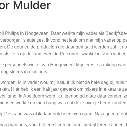
or Mulder
ij Philips in Hoogeveen. Daar werkte mijn vader als Bedrijfsbe
rborgen” sleuteltjes. Ik vond het leuk om met mijn vader op pad
ken. De geur en de producten die daar gemaakt werden zal ik noo
n als kers op de taart even de Personeelswinkel in. Zien wat er
n de personeelswinkel van Hoogeveen. Mijn eerste aankoop was 
 nog steeds in mijn huis.
e worden. Mijn vader wou mij natuurlijk niet de hele dag bij huis 
. Hier heb ik een half jaar gewerkt om mixers in elkaar te zet
sbeveiliging. In Apeldoorn werd ik uitgenodigd maar daar vonden 
e mensen werkte en men bang was dat deze over je heen zouden
j. De vraag was of ik daar ook heen wou gaan. Naja geen prob
weg van huis, voor het eerst een uniform, bedrijf leren kennen,