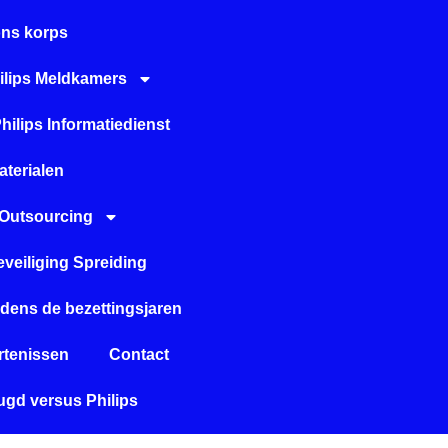
ons korps
ilips Meldkamers
hilips Informatiedienst
aterialen
Outsourcing
eveiliging Spreiding
tijdens de bezettingsjaren
tenissen
Contact
gd versus Philips