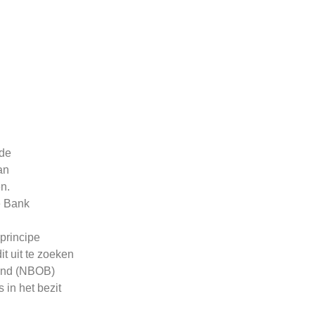
 de
an
n.
e Bank
principe
t uit te zoeken
Bond (NBOB)
 in het bezit