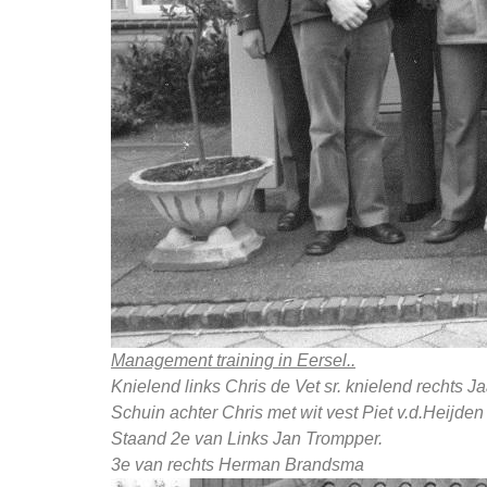
Management training in Eersel..
Knielend links Chris de Vet sr. knielend rechts
Schuin achter Chris met wit vest Piet v.d.Heijden
Staand 2e van Links Jan Trompper.
3e van rechts Herman Brandsma