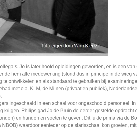
llega’s. Jo is later hoofd opleidingen geworden, en is een van
ende hem alle medewerking (stond dus in principe in de wieg v
te ontwikkelen en als standaard te gebruiken bij examineringe
gehad met o.a. KLM, de Mijnen (privaat en publiek), Nederlands
.
gers ingeschaald in een schaal voor ongeschoold personeel. In 
 krijgen. Philips gad Jo de Bruin de eerder gestelde opdracht di
nden) en handen en voeten te geven. Dit lukte prima via de 
a NBOB) waardoor eenieder op de slarisschaal kon groeien, mits