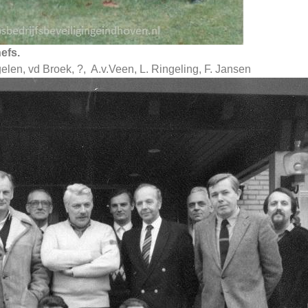
efs.
len, vd Broek, ?, A.v.Veen, L. Ringeling, F. Jansen