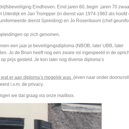
rijfsbeveiliging Eindhoven. Eind jaren 60, begin jaren 70 zwa
et Uiterdijk en Jan Trompper (in dienst van 1974-1983 als hoofd 
uniformeerde dienst Spreiding) en Jo Rosenbaum (chef geunif
opleidingen op zich genomen.
nen een jaar je beveiligingsdiploma (NBOB, later UBB, later
. Jo de Bruin heeft nog een zware rol ingespeeld in de oprich
op prijs gesteld. Je kon later nog diverse diploma’s
n wat er aan diploma’s mogelijk was
,(even naar onder doorscro
rd i.v.m. de privacy.
ngen we dat graag via onze mailbox.