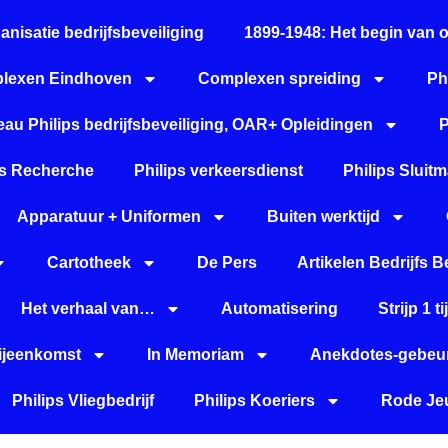
anisatie bedrijfsbeveiliging
1899-1948: Het begin van 
lexen Eindhoven
Complexen spreiding
Ph
au Philips bedrijfsbeveiliging, OAR+ Opleidingen
P
ps Recherche
Philips verkeersdienst
Philips Sluitm
Apparatuur + Uniformen
Buiten werktijd
Cartotheek
De Pers
Artikelen Bedrijfs B
Het verhaal van…
Automatisering
Strijp 1 
Bijeenkomst
In Memoriam
Anekdotes-gebeur
Philips Vliegbedrijf
Philips Koeriers
Rode Jeu