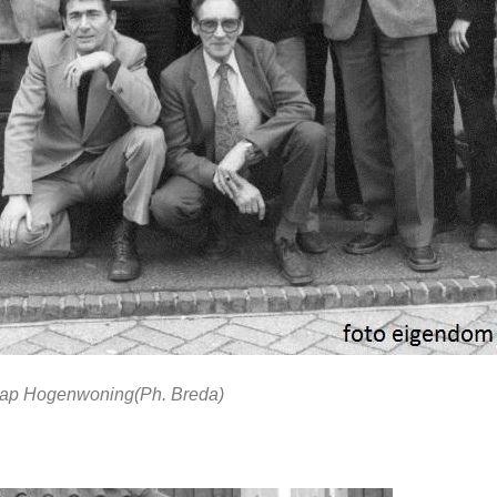
 Jaap Hogenwoning(Ph. Breda)