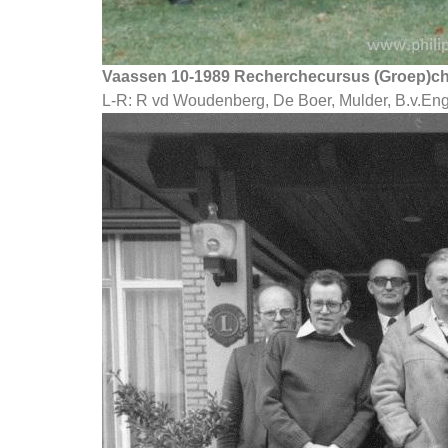
Vaassen 10-1989 Recherchecursus (Groep)ch
L-R: R vd Woudenberg, De Boer, Mulder, B.v.Enge