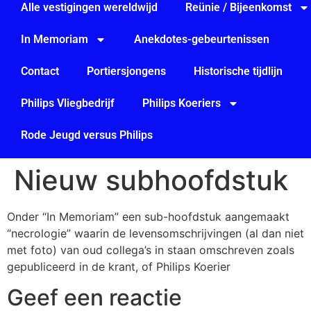
Alle vestigingen wereldwijd
Reünie / Bijeenkomst
In Memoriam
Anekdotes-gebeurtenissen
Contact
Portiersjongens
Historische tijdlijn
Philips Vliegbedrijf
Philips Koeriers
Rode Jeugd versus Philips
Nieuw subhoofdstuk
Onder “In Memoriam” een sub-hoofdstuk aangemaakt
“necrologie” waarin de levensomschrijvingen (al dan niet
met foto) van oud collega’s in staan omschreven zoals
gepubliceerd in de krant, of Philips Koerier
Geef een reactie