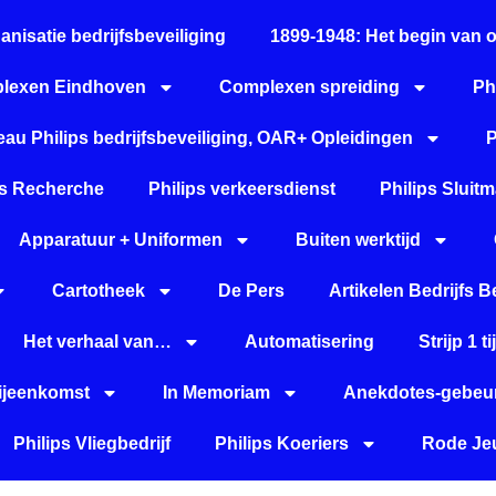
anisatie bedrijfsbeveiliging
1899-1948: Het begin van 
lexen Eindhoven
Complexen spreiding
Ph
au Philips bedrijfsbeveiliging, OAR+ Opleidingen
P
ps Recherche
Philips verkeersdienst
Philips Sluitm
Apparatuur + Uniformen
Buiten werktijd
Cartotheek
De Pers
Artikelen Bedrijfs B
Het verhaal van…
Automatisering
Strijp 1 
Bijeenkomst
In Memoriam
Anekdotes-gebeur
Philips Vliegbedrijf
Philips Koeriers
Rode Jeu