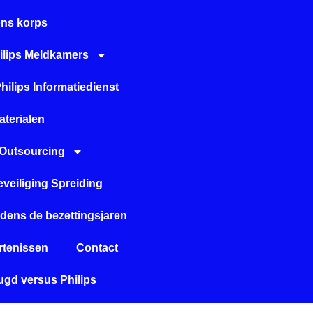
ons korps
ilips Meldkamers
hilips Informatiedienst
aterialen
Outsourcing
eveiliging Spreiding
tijdens de bezettingsjaren
tenissen
Contact
gd versus Philips