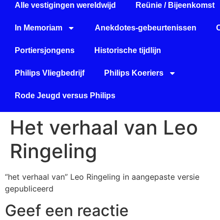
Alle vestigingen wereldwijd
Reünie / Bijeenkomst
In Memoriam
Anekdotes-gebeurtenissen
Portiersjongens
Historische tijdlijn
Philips Vliegbedrijf
Philips Koeriers
Rode Jeugd versus Philips
Het verhaal van Leo
Ringeling
“het verhaal van” Leo Ringeling in aangepaste versie
gepubliceerd
Geef een reactie