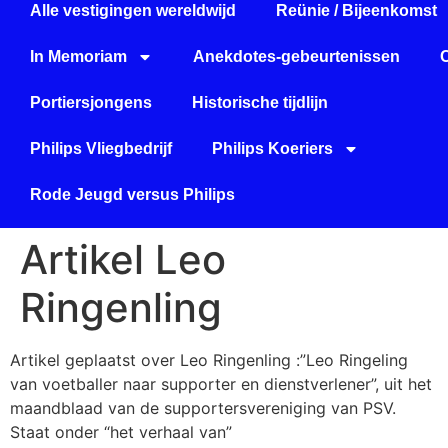
Alle vestigingen wereldwijd
Reünie / Bijeenkomst
In Memoriam
Anekdotes-gebeurtenissen
Portiersjongens
Historische tijdlijn
Philips Vliegbedrijf
Philips Koeriers
Rode Jeugd versus Philips
Artikel Leo
Ringenling
Artikel geplaatst over Leo Ringenling :”Leo Ringeling
van voetballer naar supporter en dienstverlener”, uit het
maandblaad van de supportersvereniging van PSV.
Staat onder “het verhaal van”